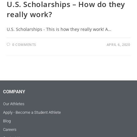
U.S. Scholarships – How do they
really work?
U.S. Scholarships - This is how they really work! A…
0 COMMENTS
APRIL 6, 2020
COMPANY
Our Athletes
Apply - Become a Student Athlete
Blog
Careers