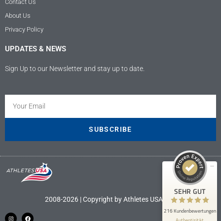
Contact Us
About Us
Privacy Policy
UPDATES & NEWS
Sign Up to our Newsletter and stay up to date.
Kundenbewertungen und Erfahrungen zu
Athletes USA - Deutschland
SEHR GUT
100%
SUBSCRIBE
Empfehlungen auf
ProvenExpert.com
4,89 / 5,00
9
207
Bewertungen auf
Bewertungen von 4
SEHR GUT
ProvenExpert.com
anderen Quellen
2008-2026 | Copyright by Athletes USA LLC
216 Kundenbewertungen
Blick aufs ProvenExpert-Profil werfen
Authentizität