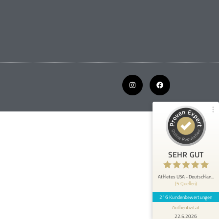
Kundenbewertungen und Erfahrungen zu
Athletes USA - Deutschland
100%
SEHR GUT
Empfehlungen auf
ProvenExpert.com
4,89 / 5,00
207
9
Bewertungen von 4
Bewertungen auf
anderen Quellen
ProvenExpert.com
Blick aufs ProvenExpert-Profil werfen
SEHR GUT
Anonym
5
Athletes USA war mir eine große Hilfe
Athletes USA - Deutschlan...
(5 Quellen)
bezüglich meiner Fussballkarriere und
akademischen Laufbahn. Es ist ei...
216 Kundenbewertungen
Authentizität
22.5.2026