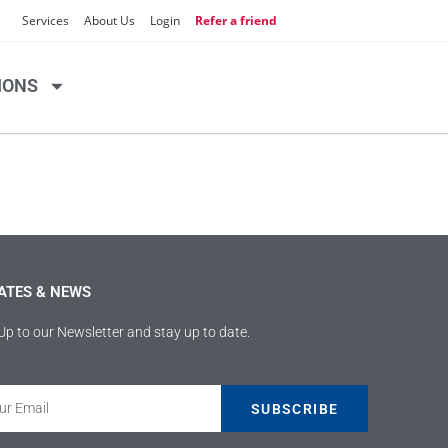
Services
About Us
Login
Refer a friend
IONS
ATES & NEWS
Up to our Newsletter and stay up to date.
SUBSCRIBE