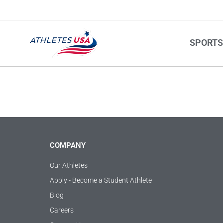
SPORT
COMPANY
Our Athletes
Apply - Become a Student Athlete
Blog
Careers